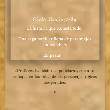
Ciclo Rochavella
La historia que conecta todo.
Una saga familiar llena de personajes
inolvidables
Empezar
→
¿Prefieres las historias policiacas, con alto
enfoque en las vidas de los personajes y giros
inesperados?
⇓