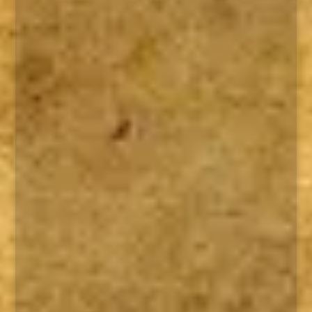
Leer
→