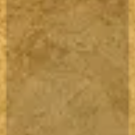
El Paciente Djinn
Tras los terribles acontecimientos y
descubrimientos de su primera misión, el
Equipo asienta su nueva configuración...
Leer
→